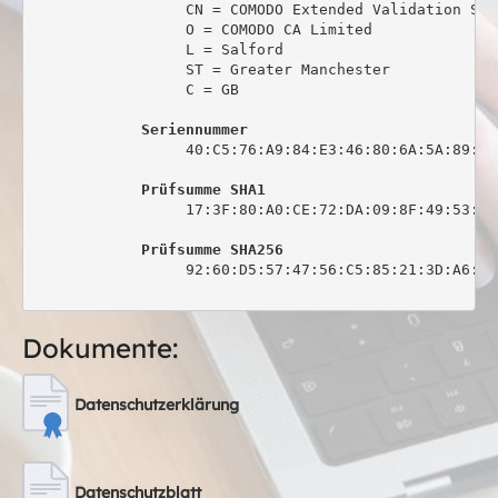
                 CN = COMODO Extended Validation Sec
                 O = COMODO CA Limited

                 L = Salford

                 ST = Greater Manchester

                 C = GB

Seriennummer
                 40:C5:76:A9:84:E3:46:80:6A:5A:89:0C:
Prüfsumme SHA1
                 17:3F:80:A0:CE:72:DA:09:8F:49:53:44
Prüfsumme SHA256
                 92:60:D5:57:47:56:C5:85:21:3D:A6:6C
Dokumente:
Datenschutzerklärung
Datenschutzblatt