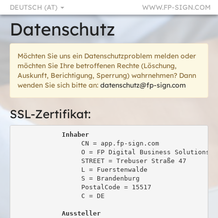
DEUTSCH (AT)
WWW.FP-SIGN.COM
Datenschutz
Möchten Sie uns ein Datenschutzproblem melden oder
möchten Sie Ihre betroffenen Rechte (Löschung,
Auskunft, Berichtigung, Sperrung) wahrnehmen? Dann
wenden Sie sich bitte an:
datenschutz@fp-sign.com
SSL-Zertifikat:
Inhaber
                 CN = app.fp-sign.com

                 O = FP Digital Business Solutions Gm
                 STREET = Trebuser Straße 47

                 L = Fuerstenwalde

                 S = Brandenburg

                 PostalCode = 15517

                 C = DE

Aussteller