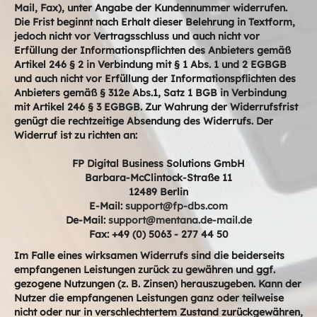
Mail, Fax), unter Angabe der Kundennummer widerrufen.
Die Frist beginnt nach Erhalt dieser Belehrung in Textform,
jedoch nicht vor Vertragsschluss und auch nicht vor
Erfüllung der Informationspflichten des Anbieters gemäß
Artikel 246 § 2 in Verbindung mit § 1 Abs. 1 und 2 EGBGB
und auch nicht vor Erfüllung der Informationspflichten des
Anbieters gemäß § 312e Abs.1, Satz 1 BGB in Verbindung
mit Artikel 246 § 3 EGBGB. Zur Wahrung der Widerrufsfrist
genügt die rechtzeitige Absendung des Widerrufs. Der
Widerruf ist zu richten an:
FP Digital Business Solutions GmbH
Barbara-McClintock-Straße 11
12489 Berlin
E-Mail:
support@fp-dbs.com
De-Mail:
support@mentana.de-mail.de
Fax: +49 (0) 5063 - 277 44 50
Im Falle eines wirksamen Widerrufs sind die beiderseits
empfangenen Leistungen zurück zu gewähren und ggf.
gezogene Nutzungen (z. B. Zinsen) herauszugeben. Kann der
Nutzer die empfangenen Leistungen ganz oder teilweise
nicht oder nur in verschlechtertem Zustand zurückgewähren,