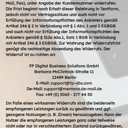
Mail, Fax), unter Angabe der Kundennummer widerrufen.
Die Frist beginnt nach Erhalt dieser Belehrung in Textform,
jedoch nicht vor Vertragsschluss und auch nicht vor
Erfüllung der Informationspflichten des Anbieters gemäß
Artikel 246 § 2 in Verbindung mit § 1 Abs. 1 und 2 EGBGB
und auch nicht vor Erfüllung der Informationspflichten des
Anbieters gemäß § 312e Abs.1, Satz 1 BGB in Verbindung
mit Artikel 246 § 3 EGBGB. Zur Wahrung der Widerrufsfrist
genügt die rechtzeitige Absendung des Widerrufs. Der
Widerruf ist zu richten an:
FP Digital Business Solutions GmbH
Barbara-McClintock-Straße 11
12489 Berlin
E-Mail:
support@fp-dbs.com
De-Mail:
support@mentana.de-mail.de
Fax: +49 (0) 5063 - 277 44 50
Im Falle eines wirksamen Widerrufs sind die beiderseits
empfangenen Leistungen zurück zu gewähren und ggf.
gezogene Nutzungen (z. B. Zinsen) herauszugeben. Kann der
Nutzer die empfangenen Leistungen ganz oder teilweise
nicht oder nur in verschlechtertem Zustand zurückgewähren,