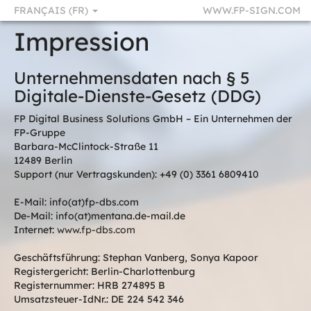
FRANÇAIS (FR)
WWW.FP-SIGN.COM
Impression
Unternehmensdaten nach § 5
Digitale-Dienste-Gesetz (DDG)
FP Digital Business Solutions GmbH – Ein Unternehmen der
FP-Gruppe
Barbara-McClintock-Straße 11
12489 Berlin
Support (nur Vertragskunden): +49 (0) 3361 6809410
E-Mail: info(at)fp-dbs.com
De-Mail: info(at)mentana.de-mail.de
Internet:
www.fp-dbs.com
Geschäftsführung: Stephan Vanberg, Sonya Kapoor
Registergericht: Berlin-Charlottenburg
Registernummer: HRB 274895 B
Umsatzsteuer-IdNr.: DE 224 542 346