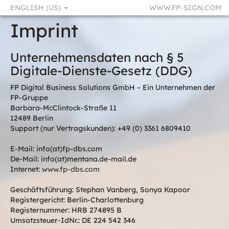
ENGLISH (US)
WWW.FP-SIGN.COM
Imprint
Unternehmensdaten nach § 5
Digitale-Dienste-Gesetz (DDG)
FP Digital Business Solutions GmbH – Ein Unternehmen der
FP-Gruppe
Barbara-McClintock-Straße 11
12489 Berlin
Support (nur Vertragskunden): +49 (0) 3361 6809410
E-Mail: info(at)fp-dbs.com
De-Mail: info(at)mentana.de-mail.de
Internet:
www.fp-dbs.com
Geschäftsführung: Stephan Vanberg, Sonya Kapoor
Registergericht: Berlin-Charlottenburg
Registernummer: HRB 274895 B
Umsatzsteuer-IdNr.: DE 224 542 346