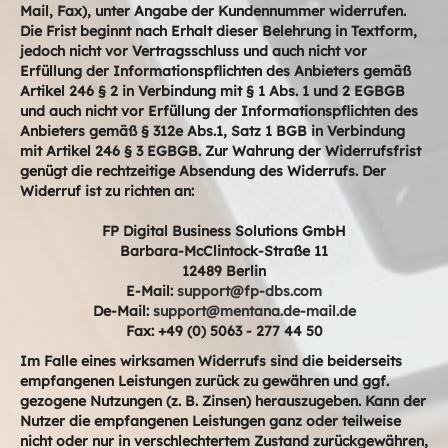
Mail, Fax), unter Angabe der Kundennummer widerrufen.
Die Frist beginnt nach Erhalt dieser Belehrung in Textform,
jedoch nicht vor Vertragsschluss und auch nicht vor
Erfüllung der Informationspflichten des Anbieters gemäß
Artikel 246 § 2 in Verbindung mit § 1 Abs. 1 und 2 EGBGB
und auch nicht vor Erfüllung der Informationspflichten des
Anbieters gemäß § 312e Abs.1, Satz 1 BGB in Verbindung
mit Artikel 246 § 3 EGBGB. Zur Wahrung der Widerrufsfrist
genügt die rechtzeitige Absendung des Widerrufs. Der
Widerruf ist zu richten an:
FP Digital Business Solutions GmbH
Barbara-McClintock-Straße 11
12489 Berlin
E-Mail:
support@fp-dbs.com
De-Mail:
support@mentana.de-mail.de
Fax: +49 (0) 5063 - 277 44 50
Im Falle eines wirksamen Widerrufs sind die beiderseits
empfangenen Leistungen zurück zu gewähren und ggf.
gezogene Nutzungen (z. B. Zinsen) herauszugeben. Kann der
Nutzer die empfangenen Leistungen ganz oder teilweise
nicht oder nur in verschlechtertem Zustand zurückgewähren,