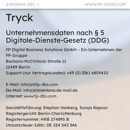
SVENSKA (SE)
WWW.FP-SIGN.COM
Tryck
Unternehmensdaten nach § 5
Digitale-Dienste-Gesetz (DDG)
FP Digital Business Solutions GmbH – Ein Unternehmen der
FP-Gruppe
Barbara-McClintock-Straße 11
12489 Berlin
Support (nur Vertragskunden): +49 (0) 3361 6809410
E-Mail: info(at)fp-dbs.com
De-Mail: info(at)mentana.de-mail.de
Internet:
www.fp-dbs.com
Geschäftsführung: Stephan Vanberg, Sonya Kapoor
Registergericht: Berlin-Charlottenburg
Registernummer: HRB 274895 B
Umsatzsteuer-IdNr.: DE 224 542 346