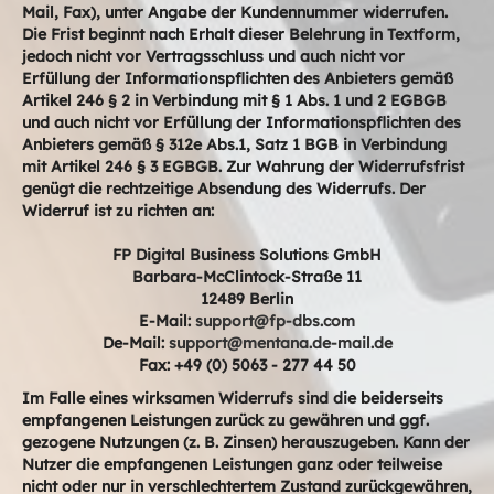
Mail, Fax), unter Angabe der Kundennummer widerrufen.
Die Frist beginnt nach Erhalt dieser Belehrung in Textform,
jedoch nicht vor Vertragsschluss und auch nicht vor
Erfüllung der Informationspflichten des Anbieters gemäß
Artikel 246 § 2 in Verbindung mit § 1 Abs. 1 und 2 EGBGB
und auch nicht vor Erfüllung der Informationspflichten des
Anbieters gemäß § 312e Abs.1, Satz 1 BGB in Verbindung
mit Artikel 246 § 3 EGBGB. Zur Wahrung der Widerrufsfrist
genügt die rechtzeitige Absendung des Widerrufs. Der
Widerruf ist zu richten an:
FP Digital Business Solutions GmbH
Barbara-McClintock-Straße 11
12489 Berlin
E-Mail:
support@fp-dbs.com
De-Mail:
support@mentana.de-mail.de
Fax: +49 (0) 5063 - 277 44 50
Im Falle eines wirksamen Widerrufs sind die beiderseits
empfangenen Leistungen zurück zu gewähren und ggf.
gezogene Nutzungen (z. B. Zinsen) herauszugeben. Kann der
Nutzer die empfangenen Leistungen ganz oder teilweise
nicht oder nur in verschlechtertem Zustand zurückgewähren,