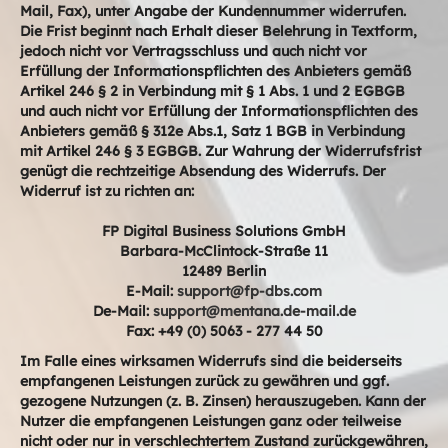
Mail, Fax), unter Angabe der Kundennummer widerrufen.
Die Frist beginnt nach Erhalt dieser Belehrung in Textform,
jedoch nicht vor Vertragsschluss und auch nicht vor
Erfüllung der Informationspflichten des Anbieters gemäß
Artikel 246 § 2 in Verbindung mit § 1 Abs. 1 und 2 EGBGB
und auch nicht vor Erfüllung der Informationspflichten des
Anbieters gemäß § 312e Abs.1, Satz 1 BGB in Verbindung
mit Artikel 246 § 3 EGBGB. Zur Wahrung der Widerrufsfrist
genügt die rechtzeitige Absendung des Widerrufs. Der
Widerruf ist zu richten an:
FP Digital Business Solutions GmbH
Barbara-McClintock-Straße 11
12489 Berlin
E-Mail:
support@fp-dbs.com
De-Mail:
support@mentana.de-mail.de
Fax: +49 (0) 5063 - 277 44 50
Im Falle eines wirksamen Widerrufs sind die beiderseits
empfangenen Leistungen zurück zu gewähren und ggf.
gezogene Nutzungen (z. B. Zinsen) herauszugeben. Kann der
Nutzer die empfangenen Leistungen ganz oder teilweise
nicht oder nur in verschlechtertem Zustand zurückgewähren,