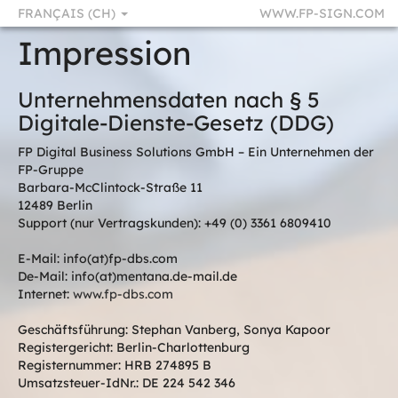
FRANÇAIS (CH)
WWW.FP-SIGN.COM
Impression
Unternehmensdaten nach § 5
Digitale-Dienste-Gesetz (DDG)
FP Digital Business Solutions GmbH – Ein Unternehmen der
FP-Gruppe
Barbara-McClintock-Straße 11
12489 Berlin
Support (nur Vertragskunden): +49 (0) 3361 6809410
E-Mail: info(at)fp-dbs.com
De-Mail: info(at)mentana.de-mail.de
Internet:
www.fp-dbs.com
Geschäftsführung: Stephan Vanberg, Sonya Kapoor
Registergericht: Berlin-Charlottenburg
Registernummer: HRB 274895 B
Umsatzsteuer-IdNr.: DE 224 542 346