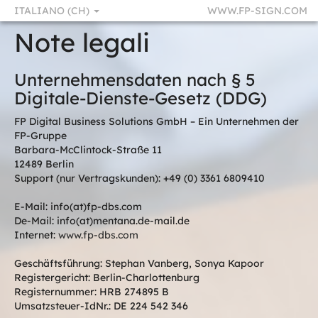
ITALIANO (CH)
WWW.FP-SIGN.COM
Note legali
Unternehmensdaten nach § 5
Digitale-Dienste-Gesetz (DDG)
FP Digital Business Solutions GmbH – Ein Unternehmen der
FP-Gruppe
Barbara-McClintock-Straße 11
12489 Berlin
Support (nur Vertragskunden): +49 (0) 3361 6809410
E-Mail: info(at)fp-dbs.com
De-Mail: info(at)mentana.de-mail.de
Internet:
www.fp-dbs.com
Geschäftsführung: Stephan Vanberg, Sonya Kapoor
Registergericht: Berlin-Charlottenburg
Registernummer: HRB 274895 B
Umsatzsteuer-IdNr.: DE 224 542 346