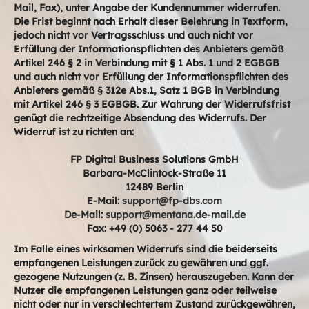
Mail, Fax), unter Angabe der Kundennummer widerrufen.
Die Frist beginnt nach Erhalt dieser Belehrung in Textform,
jedoch nicht vor Vertragsschluss und auch nicht vor
Erfüllung der Informationspflichten des Anbieters gemäß
Artikel 246 § 2 in Verbindung mit § 1 Abs. 1 und 2 EGBGB
und auch nicht vor Erfüllung der Informationspflichten des
Anbieters gemäß § 312e Abs.1, Satz 1 BGB in Verbindung
mit Artikel 246 § 3 EGBGB. Zur Wahrung der Widerrufsfrist
genügt die rechtzeitige Absendung des Widerrufs. Der
Widerruf ist zu richten an:
FP Digital Business Solutions GmbH
Barbara-McClintock-Straße 11
12489 Berlin
E-Mail:
support@fp-dbs.com
De-Mail:
support@mentana.de-mail.de
Fax: +49 (0) 5063 - 277 44 50
Im Falle eines wirksamen Widerrufs sind die beiderseits
empfangenen Leistungen zurück zu gewähren und ggf.
gezogene Nutzungen (z. B. Zinsen) herauszugeben. Kann der
Nutzer die empfangenen Leistungen ganz oder teilweise
nicht oder nur in verschlechtertem Zustand zurückgewähren,